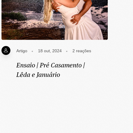
Artigo
18 out, 2024
2
reações
Ensaio | Pré Casamento |
Lêda e Januário