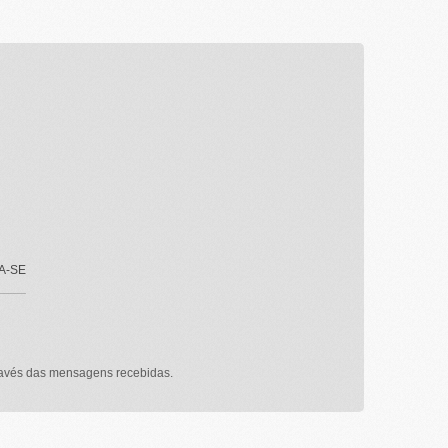
A-SE
través das mensagens recebidas.