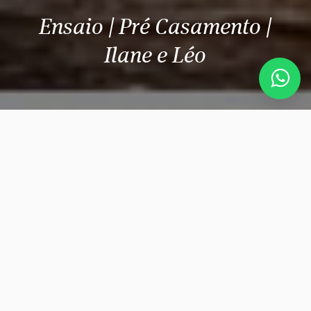
Ensaio | Pré Casamento |
Ilane e Léo
0:00
5:57
O amor é a dança perfeita entre duas almas que
se completam. Neste ensaio pré-wedding, eles
nos mostraram toda a força de sua conexão: ele
cantou, ela dançou, e juntos refletiram a beleza do